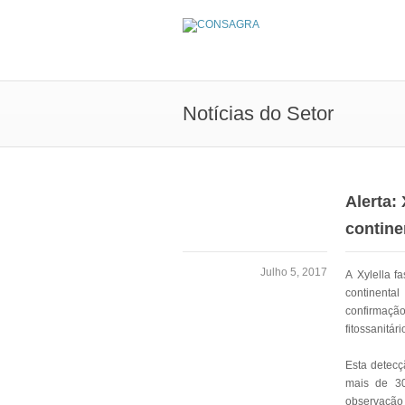
Notícias do Setor
Alerta: 
contine
Julho 5, 2017
A Xylella fa
continent
confirmaçã
fitossanitár
Esta detec
mais de 30
observação