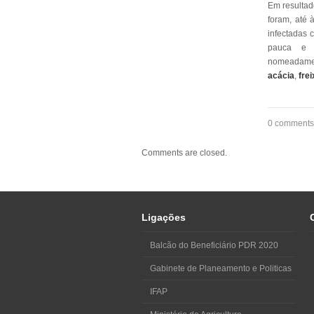
Em resultad
foram, até 
infectadas c
pauca e s
nomeadame
acácia
,
frei
0 comments
Comments are closed.
Ligações
Balcão do Beneficiário PDR 2020
Gabinete de Planeamento e Politicas
IFAP