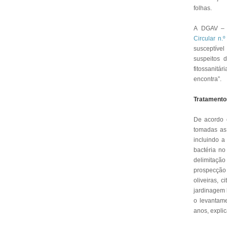
folhas.
A DGAV – D
Circular n.
susceptível
suspeitos d
fitossanit
encontra”.
Tratamentos
De acordo c
tomadas as 
incluindo a
bactéria no
delimitaç
prospecção 
oliveiras, 
jardinagem 
o levantame
anos, expli