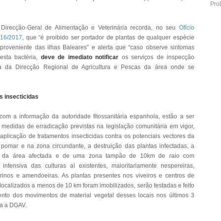
Pro
irecção-Geral de Alimentação e Veterinária recorda, no seu
Ofício
º 16/2017
, que “é proibido ser portador de plantas de qualquer espécie
 proveniente das ilhas Baleares” e alerta que “caso observe sintomas
esta bactéria,
deve de imediato notificar
os serviços de inspecção
ária da Direcção Regional de Agricultura e Pescas da área onde se
 insecticidas
om a informação da autoridade fitossanitária espanhola, estão a ser
medidas de erradicação previstas na legislação comunitária em vigor,
 aplicação de tratamentos insecticidas contra os potenciais vectores da
 pomar e na zona circundante, a destruição das plantas infectadas, a
ão da área afectada e de uma zona tampão de 10km de raio com
intensiva das culturas aí existentes, maioritariamente nespereiras,
citrinos e amendoeiras. As plantas presentes nos viveiros e centros de
localizados a menos de 10 km foram imobilizados, serão testadas e feito
nto dos movimentos de material vegetal desses locais nos últimos 3
ca a DGAV.