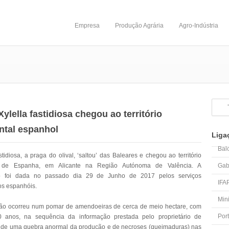
Empresa
Produção Agrária
Agro-Indústria
Xylella fastidiosa chegou ao território
ntal espanhol
Liga
Bal
stidiosa, a praga do olival, ‘saltou’ das Baleares e chegou ao território
al de Espanha, em Alicante na Região Autónoma de Valência. A
Gab
o foi dada no passado dia 29 de Junho de 2017 pelos serviços
IFA
ios espanhóis.
Mini
ção ocorreu num pomar de amendoeiras de cerca de meio hectare, com
Por
 anos, na sequência da informação prestada pelo proprietário de
 de uma quebra anormal da produção e de necroses (queimaduras) nas