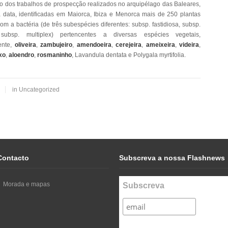
o dos trabalhos de prospecção realizados no arquipélago das Baleares,
à data, identificadas em Maiorca, Ibiza e Menorca mais de 250 plantas
om a bactéria (de três subespécies diferentes: subsp. fastidiosa, subsp.
ubsp. multiplex) pertencentes a diversas espécies vegetais,
nte,
oliveira
,
zambujeiro
,
amendoeira
,
cerejeira
,
ameixeira
,
videira
,
xo
,
aloendro
,
rosmaninho
, Lavandula dentata e Polygala myrtifolia.
in
Uncategorized
Contacto
Subscreva a nossa Flashnews
Morada e mapas
Subscreva