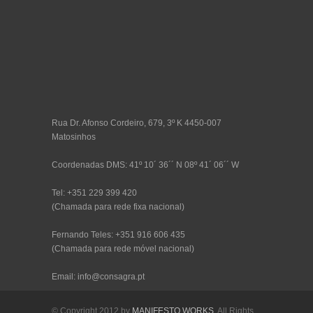
Rua Dr. Afonso Cordeiro, 679, 3º K 4450-007
Matosinhos
Coordenadas DMS: 41º 10´ 36´´ N 08º 41´ 06´´ W
Tel: +351 229 399 420
(Chamada para rede fixa nacional)
Fernando Teles: +351 916 606 435
(Chamada para rede móvel nacional)
Email: info@consagra.pt
© Copyright 2012 by
MANIFESTO WORKS
. All Rights