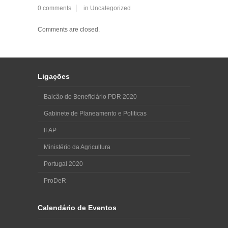
0 comments
in
Uncategorized
Comments are closed.
Ligações
Balcão do Beneficiário PDR 2020
Gabinete de Planeamento e Politicas
IFAP
Ministério da Agricultura
Portugal 2020
ProDeR
Calendário de Eventos