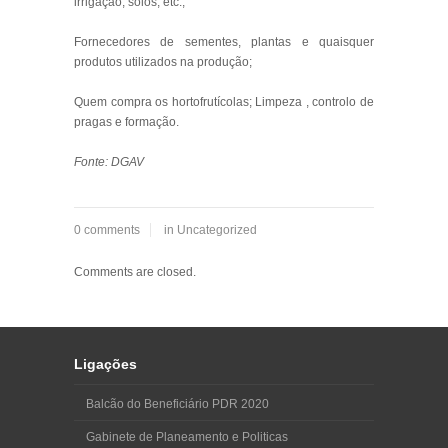
irrigação, solos, etc.;
Fornecedores de sementes, plantas e quaisquer
produtos utilizados na produção;
Quem compra os hortofrutícolas; Limpeza , controlo de
pragas e formação.
Fonte: DGAV
0 comments
in
Uncategorized
Comments are closed.
Ligações
Balcão do Beneficiário PDR 2020
Gabinete de Planeamento e Politicas