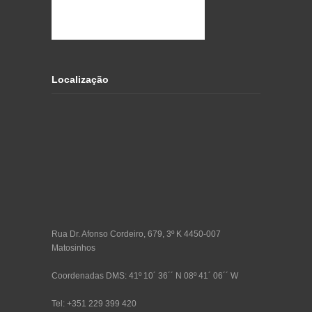
Localização
Rua Dr. Afonso Cordeiro, 679, 3º K 4450-007
Matosinhos
Coordenadas DMS: 41º 10´ 36´´ N 08º 41´ 06´´ W
Tel: +351 229 399 420