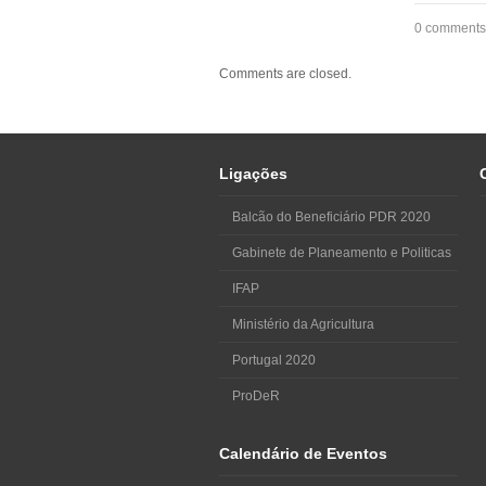
0 comments
Comments are closed.
Ligações
Balcão do Beneficiário PDR 2020
Gabinete de Planeamento e Politicas
IFAP
Ministério da Agricultura
Portugal 2020
ProDeR
Calendário de Eventos