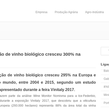
Empresa
Produção Agrária
Agro-Indústria
o de vinho biológico cresceu 300% na
Liga
Bal
ção de vinho biológico cresceu 295% na Europa e
Gab
 mundo, entre 2004 e 2015, segundo um estudo
IFA
apresentado durante a feira Vinitaly 2017.
Mini
azem parte da análise Wine Monitor Nomisma para a Ice-Federbio,
durante a exposição Vinitaly 2017, que descobriu que a viticultura
Por
europeia (293.000 hectares) representa 88% da área total da vinha