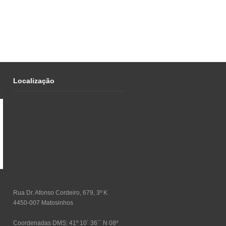
Localização
Rua Dr. Afonso Cordeiro, 679, 3º K
4450-007 Matosinhos
Coordenadas DMS: 41º 10´ 36´´ N 08º