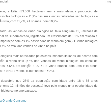
undial.
Pro
exto, a Itália (83.000 hectares) tem a mais elevada proporção de
vitícolas biológicas – 11,9% das suas vinhas cultivadas são biológicas –
Áustria, com 11,7%, e Espanha, com 10,2%.
ado, as vendas de vinho biológico na Itália atingiram 11,5 milhões de
nal de supermercado, registando um crescimento de 51% em relação a
mparação com os 1% das vendas de vinho em geral). O vinho biológico
0,7% do total das vendas de vinho no país.
iológicos mais apreciados pelos consumidores italianos, de acordo com
 são o vinho tinto (57% das vendas de vinho biológico no canal de
dos, +42% em relação a 2015), o vinho branco, com uma taxa ainda
a (+ 93%) e vinhos espumantes (+ 59%).
 descobriu que 25% da população com idade entre 18 e 65 anos
amente 12 milhões de pessoas) teve pelo menos uma oportunidade de
o biológico no ano passado.
sta Grande Consumo
.