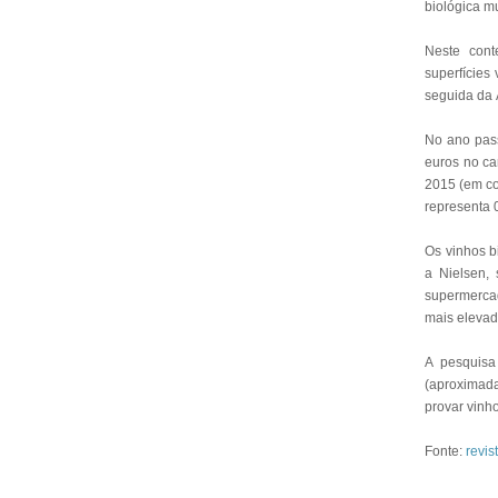
biológica m
Neste cont
superfícies 
seguida da 
No ano pass
euros no ca
2015 (em co
representa 
Os vinhos b
a Nielsen,
supermerca
mais elevad
A pesquisa
(aproximad
provar vinh
Fonte:
revi