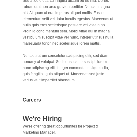
Sed at odio ut arcu fringilla dictum eu eu nisl. Donec
rutrum erat non arcu gravida porttitor. Nunc et magna
nisi.Aliquam at erat in purus aliquet mollis. Fusce
elementum velit vel dolor iaculis egestas. Maecenas ut
nulla quis eros scelerisque posuere vel vitae nibh.
Proin id condimentum sem. Morbi vitae dui in magna
vestibulum suscipit vitae vel nunc. Integer ut risus nulla.
malesuada tortor, nec scelerisque lorem mattis.
Nunc et rutrum consetetur sadipscing elitr, sed diam
nonumy at volutpat. Sed consectetur suscipit lorem
nunc.adipiscing elit. Integer commodo tristique odio,
quis fringilla ligula aliquet ut. Maecenas sed justo
varius velit imperdiet bibendum
Careers
We're Hiring
We’re offering great oppurtunites for Project &
Marketing Manager.