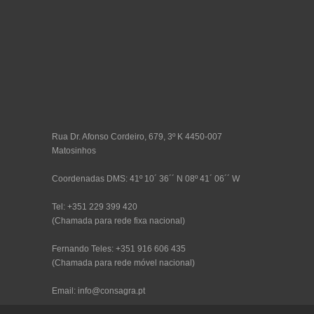
Rua Dr. Afonso Cordeiro, 679, 3º K 4450-007
Matosinhos
Coordenadas DMS: 41º 10´ 36´´ N 08º 41´ 06´´ W
Tel: +351 229 399 420
(Chamada para rede fixa nacional)
Fernando Teles: +351 916 606 435
(Chamada para rede móvel nacional)
Email: info@consagra.pt