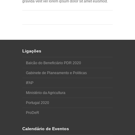
gravida velit vel lorem ipsum dolor sit amet euismod.
Ligações
Balcão do Beneficiário PDR 2020
Gabinete de Planeamento e Politicas
IFAP
Ministério da Agricultura
Portugal 2020
ProDeR
Calendário de Eventos