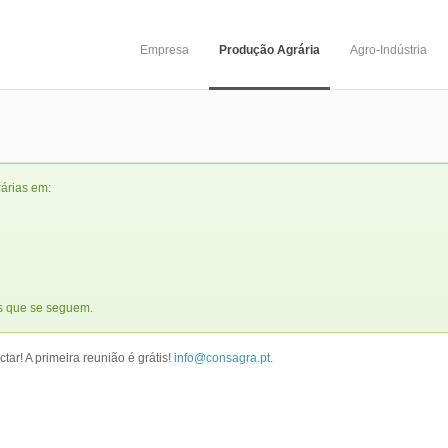
Empresa
Produção Agrária
Agro-Indústria
árias em:
s que se seguem.
ar! A primeira reunião é grátis!
info@consagra.pt
.