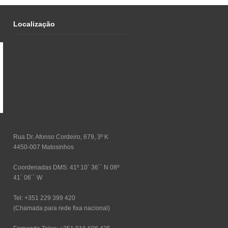
Localização
Rua Dr. Afonso Cordeiro, 679, 3º K
4450-007 Matosinhos
Coordenadas DMS: 41º 10´ 36´´ N 08º
41´ 06´´ W
Tel: +351 229 399 420
(Chamada para rede fixa nacional)