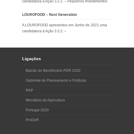
candidatura à Ação 3.2.2. – Pequenos Investimentos
LOUROFOOD – Next Generation
A LOUROFOOD apresentou em Junho de 2021 uma
candidatura à Ação 3.3.2. –
Ligações
Balcão do Beneficiário PDR 2020
Gabinete de Planeamento e Politicas
IFAP
Ministério da Agricultura
Portugal 2020
ProDeR