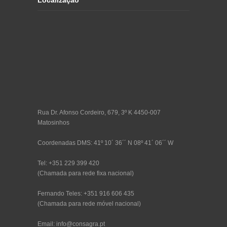
Localização
Rua Dr. Afonso Cordeiro, 679, 3º K 4450-007
Matosinhos
Coordenadas DMS: 41º 10´ 36´´ N 08º 41´ 06´´ W
Tel: +351 229 399 420
(Chamada para rede fixa nacional)
Fernando Teles: +351 916 606 435
(Chamada para rede móvel nacional)
Email: info@consagra.pt