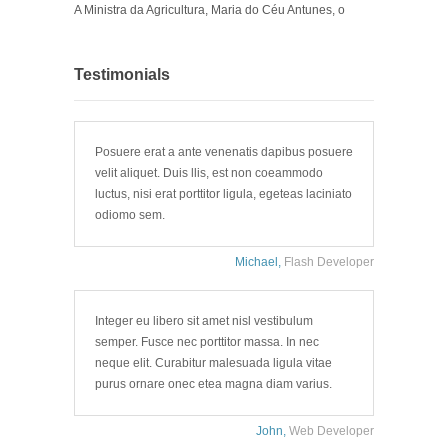
A Ministra da Agricultura, Maria do Céu Antunes, o
Testimonials
Posuere erat a ante venenatis dapibus posuere
velit aliquet. Duis llis, est non coeammodo
luctus, nisi erat porttitor ligula, egeteas laciniato
odiomo sem.
Michael,
Flash Developer
Integer eu libero sit amet nisl vestibulum
semper. Fusce nec porttitor massa. In nec
neque elit. Curabitur malesuada ligula vitae
purus ornare onec etea magna diam varius.
John,
Web Developer