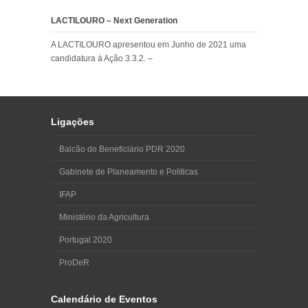
LACTILOURO – Next Generation
A LACTILOURO apresentou em Junho de 2021 uma
candidatura à Ação 3.3.2. –
Ligações
Balcão do Beneficiário PDR 2020
Gabinete de Planeamento e Politicas
IFAP
Ministério da Agricultura
Portugal 2020
ProDeR
Calendário de Eventos