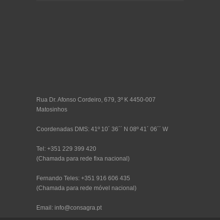
Rua Dr. Afonso Cordeiro, 679, 3º K 4450-007
Matosinhos
Coordenadas DMS: 41º 10´ 36´´ N 08º 41´ 06´´ W
Tel: +351 229 399 420
(Chamada para rede fixa nacional)
Fernando Teles: +351 916 606 435
(Chamada para rede móvel nacional)
Email: info@consagra.pt