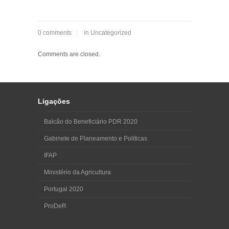
0 comments
in
Uncategorized
Comments are closed.
Ligações
Balcão do Beneficiário PDR 2020
Gabinete de Planeamento e Politicas
IFAP
Ministério da Agricultura
Portugal 2020
ProDeR