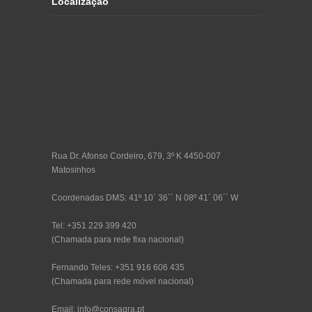
Localização
Rua Dr. Afonso Cordeiro, 679, 3º K 4450-007
Matosinhos
Coordenadas DMS: 41º 10´ 36´´ N 08º 41´ 06´´ W
Tel: +351 229 399 420
(Chamada para rede fixa nacional)
Fernando Teles: +351 916 606 435
(Chamada para rede móvel nacional)
Email: info@consagra.pt