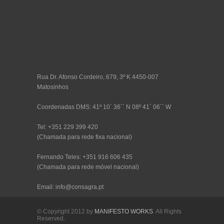
Rua Dr. Afonso Cordeiro, 679, 3º K 4450-007
Matosinhos
Coordenadas DMS: 41º 10´ 36´´ N 08º 41´ 06´´ W
Tel: +351 229 399 420
(Chamada para rede fixa nacional)
Fernando Teles: +351 916 606 435
(Chamada para rede móvel nacional)
Email: info@consagra.pt
© Copyright 2012 by
MANIFESTO WORKS
. All Rights
Reserved.