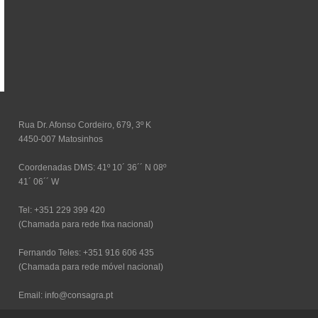
Rua Dr. Afonso Cordeiro, 679, 3º K
4450-007 Matosinhos
Coordenadas DMS: 41º 10´ 36´´ N 08º
41´ 06´´ W
Tel: +351 229 399 420
(Chamada para rede fixa nacional)
Fernando Teles: +351 916 606 435
(Chamada para rede móvel nacional)
Email: info@consagra.pt