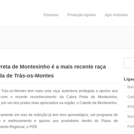
Empresa
Produção Agrária
Agro-Indústria
reta de Montesinho é a mais recente raça
da de Trás-os-Montes
Liga
Bal
 Trás-os-Montes tem mais uma raça autóctone protegida e apoios aos
s com o recente reconhecimento da Cabra Preta de Montesinho,
Gab
 por um dos pratos mais apreciados na região, o Cabrito de Montesinho.
IFA
icamente em vias de extinção já tem livro genealógico, um programa de
Mini
ão e melhoramento e apoios aos produtores dentro do Plano de
Por
mento Regional, o PDR.