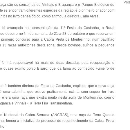
Pro
raça são os concelhos de Vinhais e Bragança e o Parque Biológico de
de se encontram diferentes espécies da região, é o primeiro criador com
ritos no livro genealógico, como afirmou a diretora Carla Alves.
 foi avançada na apresentação da 11ª Festa da Castanha, a Rural
ue decorre no fim-de-semana de 21 a 23 de outubro e que reserva um
 primeiro concurso para a Cabra Preta de Montesinho, num pavilhão
s 13 raças autóctones desta zona, desde bovinos, suínos a pequenos
s foi há responsável há mais de duas décadas pela recuperação e
do quase extinto porco Bísaro, que dá fama ao conhecido Fumeiro de
que é também diretora da Festa da Castanha, explicou que a nova raça
é uma cabrinha que esteve praticamente extinta sem sequer ter livro
o e era uma raça que existia muito nesta zona de Montesinho, com o
agança e Vinhais», a Terra Fria Transmontana.
ão Nacional da Cabra Serrana (ANCRAS), uma raça da Terra Quente
a, tomou a iniciativa do processo de reconhecimento da Cabra Preta
ho.