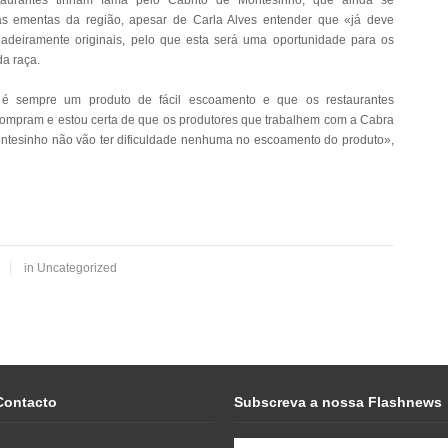
taurantes tinham fama pelo Cabrito de Montesinho, que ainda se
as ementas da região, apesar de Carla Alves entender que «já deve
adeiramente originais, pelo que esta será uma oportunidade para os
da raça.
 é sempre um produto de fácil escoamento e que os restaurantes
compram e estou certa de que os produtores que trabalhem com a Cabra
ntesinho não vão ter dificuldade nenhuma no escoamento do produto»,
in
Uncategorized
Contacto
Subscreva a nossa Flashnews