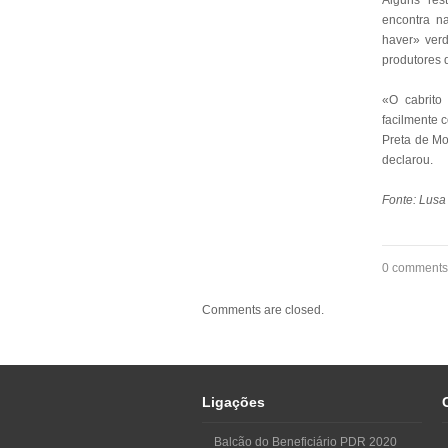
Alguns res
encontra n
haver» verd
produtores 
«O cabrito
facilmente 
Preta de Mo
declarou.
Fonte: Lusa
0 comments
Comments are closed.
Ligações
Balcão do Beneficiário PDR 2020