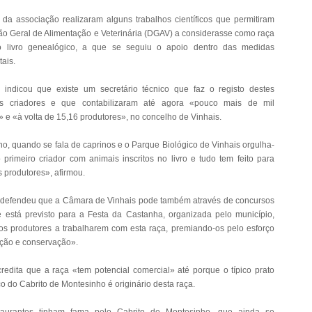
 da associação realizaram alguns trabalhos científicos que permitiram
ão Geral de Alimentação e Veterinária (DGAV) a considerasse como raça
o livro genealógico, a que se seguiu o apoio dentro das medidas
ais.
 indicou que existe um secretário técnico que faz o registo destes
s criadores e que contabilizaram até agora «pouco mais de mil
 e «à volta de 15,16 produtores», no concelho de Vinhais.
o, quando se fala de caprinos e o Parque Biológico de Vinhais orgulha-
 primeiro criador com animais inscritos no livro e tudo tem feito para
s produtores», afirmou.
 defendeu que a Câmara de Vinhais pode também através de concursos
está previsto para a Festa da Castanha, organizada pelo município,
 os produtores a trabalharem com esta raça, premiando-os pelo esforço
ção e conservação».
credita que a raça «tem potencial comercial» até porque o típico prato
o do Cabrito de Montesinho é originário desta raça.