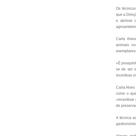
Os técnicos
que a Direç
e abrisse 
agroambient
Carla Alves
animais no
exemplares»
«É pouquinh
se de ser o
incentivar o
Carla Alves
como o que 
«incentivar
de preserva
A técnica a
gastronómic