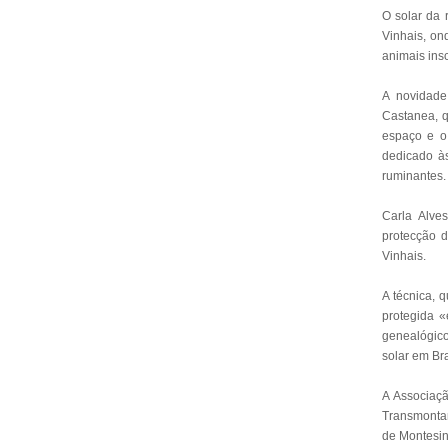
O solar da 
Vinhais, on
animais insc
A novidade
Castanea, q
espaço e o
dedicado à
ruminantes.
Carla Alve
protecção 
Vinhais.
A técnica, 
protegida «
genealógic
solar em Br
A Associaç
Transmontan
de Montesin