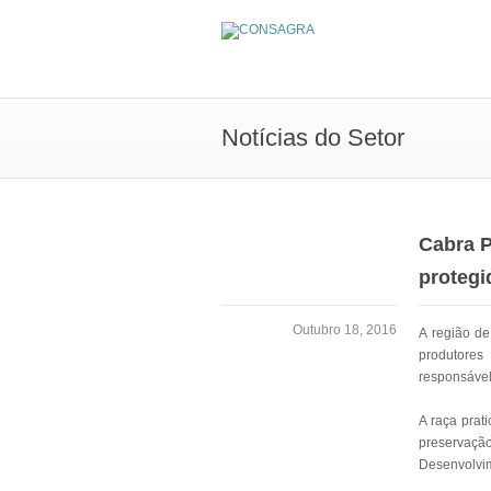
Notícias do Setor
Cabra P
protegi
Outubro 18, 2016
A região de
produtore
responsável
A raça prat
preservaç
Desenvolvi