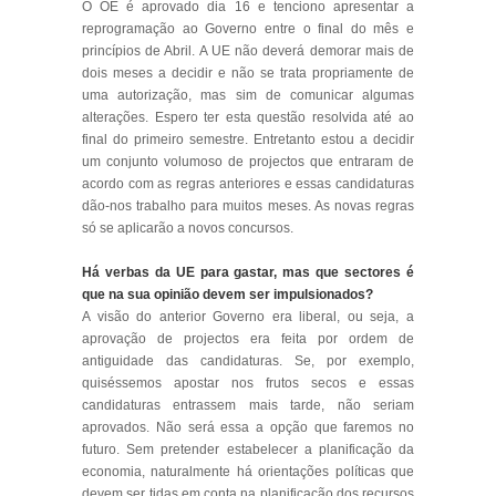
O OE é aprovado dia 16 e tenciono apresentar a
reprogramação ao Governo entre o final do mês e
princípios de Abril. A UE não deverá demorar mais de
dois meses a decidir e não se trata propriamente de
uma autorização, mas sim de comunicar algumas
alterações. Espero ter esta questão resolvida até ao
final do primeiro semestre. Entretanto estou a decidir
um conjunto volumoso de projectos que entraram de
acordo com as regras anteriores e essas candidaturas
dão-nos trabalho para muitos meses. As novas regras
só se aplicarão a novos concursos.
Há verbas da UE para gastar, mas que sectores é
que na sua opinião devem ser impulsionados?
A visão do anterior Governo era liberal, ou seja, a
aprovação de projectos era feita por ordem de
antiguidade das candidaturas. Se, por exemplo,
quiséssemos apostar nos frutos secos e essas
candidaturas entrassem mais tarde, não seriam
aprovados. Não será essa a opção que faremos no
futuro. Sem pretender estabelecer a planificação da
economia, naturalmente há orientações políticas que
devem ser tidas em conta na planificação dos recursos