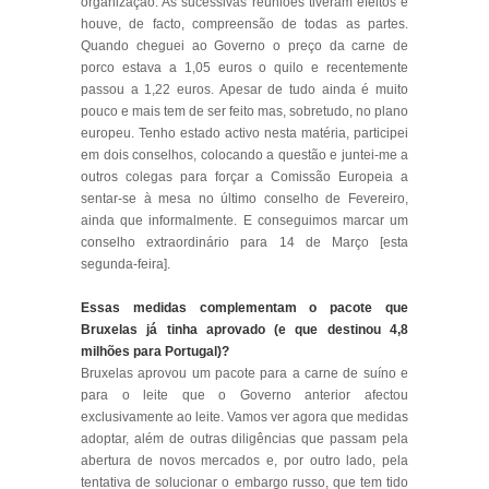
organização. As sucessivas reuniões tiveram efeitos e
houve, de facto, compreensão de todas as partes.
Quando cheguei ao Governo o preço da carne de
porco estava a 1,05 euros o quilo e recentemente
passou a 1,22 euros. Apesar de tudo ainda é muito
pouco e mais tem de ser feito mas, sobretudo, no plano
europeu. Tenho estado activo nesta matéria, participei
em dois conselhos, colocando a questão e juntei-me a
outros colegas para forçar a Comissão Europeia a
sentar-se à mesa no último conselho de Fevereiro,
ainda que informalmente. E conseguimos marcar um
conselho extraordinário para 14 de Março [esta
segunda-feira].
Essas medidas complementam o pacote que
Bruxelas já tinha aprovado (e que destinou 4,8
milhões para Portugal)?
Bruxelas aprovou um pacote para a carne de suíno e
para o leite que o Governo anterior afectou
exclusivamente ao leite. Vamos ver agora que medidas
adoptar, além de outras diligências que passam pela
abertura de novos mercados e, por outro lado, pela
tentativa de solucionar o embargo russo, que tem tido