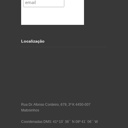
Localização
Rua Dr. Afonso Cordeiro, 679, 3º K 4450-007
Matosinhos
Coordenadas DMS: 41º 10´ 36´´ N 08º 41´ 06´´ W