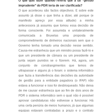
O que quis dizer quando referiu que a tal “gestão
imprudente” do PDR teria de ser clarificada?
O que aconteceu são factos objectivos. E sobre este
assunto já disse o que tinha a dizer, até porque (e
manifesto apreço por essa atitude) a minha
antecessora já assumiu que tomou essa decisão de
forma consciente. Foi assumida e unilateralmente
comunicada a Bruxelas uma proposta de
comprometimento de dinheiros nacionais sem que o
Governo tenha tomado uma decisão nesse sentido.
Causa-me estranheza que um ministro possa fazê-lo e
que um presidente de câmara ou um presidente de
junta sejam punidos se o fizerem. Há, agora, um
conjunto de constrangimentos que temos de
ultrapassar e alguns já o foram: o sistema informático
que fazia a transferência das decisões da autoridade
de gestão para a entidade pagadora (o IFAP) não
estava a funcionar e isso foi desbloqueado. Não deixa
de me causar estranheza que ao fim de dois anos de
PDR o sistema informático sem o qual não é possível
aprovar candidaturas não estivesse a funcionar. Há
uma certa penúria de meios humanos, já que algumas
equipas estavam contratadas a prazo e o contrato