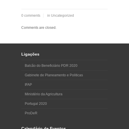
0 comments
in
Uncategorized
Comments are closed.
Ligações
Balcão do Beneficiário PDR 2020
Gabinete de Planeamento e Politicas
IFAP
Ministério da Agricultura
Portugal 2020
ProDeR
Calendário de Eventos