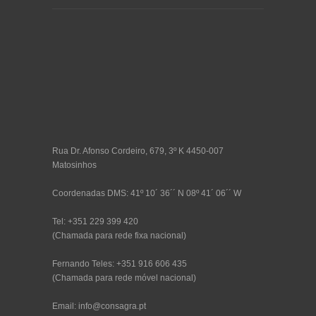
Rua Dr. Afonso Cordeiro, 679, 3º K 4450-007
Matosinhos
Coordenadas DMS: 41º 10´ 36´´ N 08º 41´ 06´´ W
Tel: +351 229 399 420
(Chamada para rede fixa nacional)
Fernando Teles: +351 916 606 435
(Chamada para rede móvel nacional)
Email: info@consagra.pt