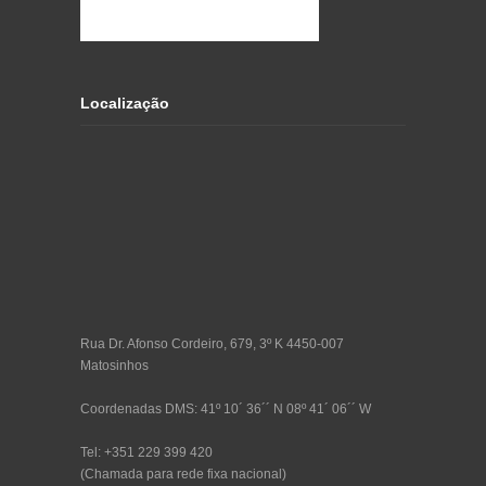
Localização
Rua Dr. Afonso Cordeiro, 679, 3º K 4450-007
Matosinhos
Coordenadas DMS: 41º 10´ 36´´ N 08º 41´ 06´´ W
Tel: +351 229 399 420
(Chamada para rede fixa nacional)