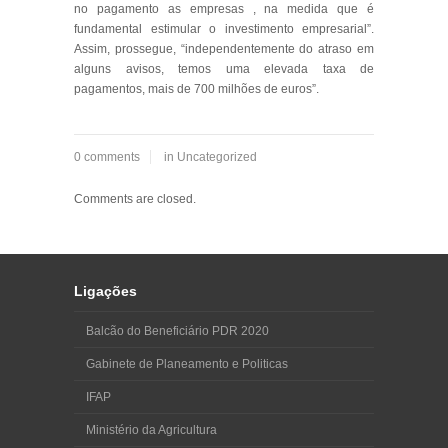
no pagamento as empresas , na medida que é
fundamental estimular o investimento empresarial”.
Assim, prossegue, “independentemente do atraso em
alguns avisos, temos uma elevada taxa de
pagamentos, mais de 700 milhões de euros”.
0 comments
in
Uncategorized
Comments are closed.
Ligações
Balcão do Beneficiário PDR 2020
Gabinete de Planeamento e Politicas
IFAP
Ministério da Agricultura