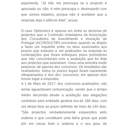
argumenta. “Já não me preocupa se o projecto é
aprovado ou não. A mim preocupa o desrespeito com
que somos tratados, porque não é aceitável que a
resposta seja o silêncio total”, acusa.
O caso Ophiomics é apenas um entre as dezenas de
projectos que a Comissão instaladora da Associação
dos Consultores de Investimento e Inovação de
Portugal (ACONSULTIIP) encontrou quando se dispôs
a fazer um inquérito entre os seus associados aos
prazos que estavam a ser praticados na resposta às
contestações que foram entregues pelos promotores
que não concordaram com a avaliação que foi feita
aos projectos que assinaram. Usou uma amostra muito
pequena, de apenas dez concursos. Os resultados são
reveladores: todos os prazos legais foram claramente
ultrapassados e dos dez concursos, em apenas dois
houve lugar a respostas.
A 1 de Maio de 2017, dos concursos analisados, oito
ainda aguardavam comunicação, sendo que o tempo
médio decorrido desde a aceitação das alegações
contrárias pela entidade gestora era de 186 dias, com
um atraso face ao prazo definido de mais de 140 dias.
“São projectos verdadeiramente esquecidos pelo
sistema e que constituem uma falha grave que pode
pôr em causa todo o sistema e o seu grau de