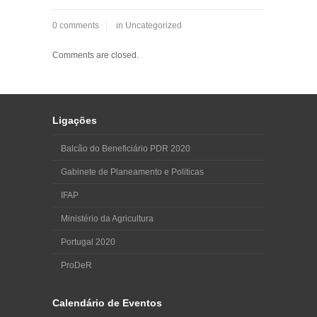
0 comments
in
Uncategorized
Comments are closed.
Ligações
Balcão do Beneficiário PDR 2020
Gabinete de Planeamento e Politicas
IFAP
Ministério da Agricultura
Portugal 2020
ProDeR
Calendário de Eventos