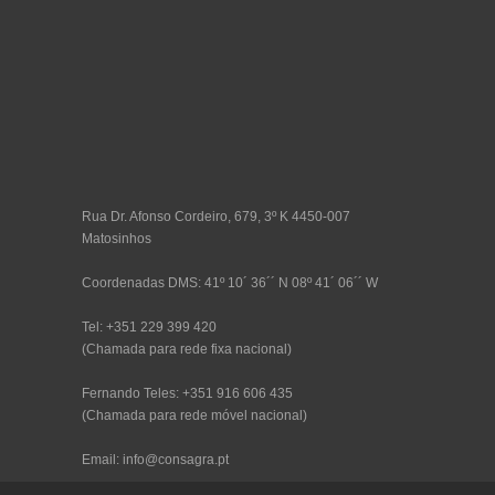
Rua Dr. Afonso Cordeiro, 679, 3º K 4450-007
Matosinhos
Coordenadas DMS: 41º 10´ 36´´ N 08º 41´ 06´´ W
Tel: +351 229 399 420
(Chamada para rede fixa nacional)
Fernando Teles: +351 916 606 435
(Chamada para rede móvel nacional)
Email: info@consagra.pt