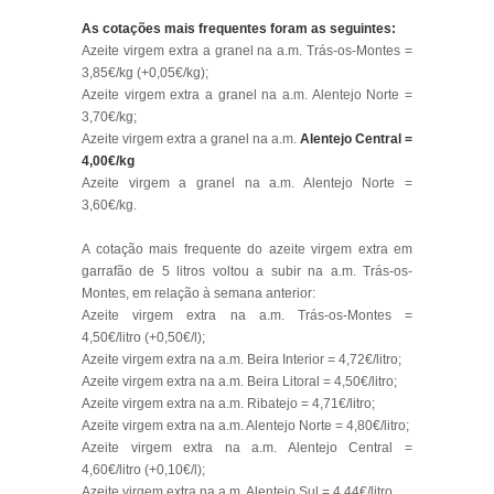
As cotações mais frequentes foram as seguintes:
Azeite virgem extra a granel na a.m. Trás-os-Montes =
3,85€/kg (+0,05€/kg);
Azeite virgem extra a granel na a.m. Alentejo Norte =
3,70€/kg;
Azeite virgem extra a granel na a.m.
Alentejo Central =
4,00€/kg
Azeite virgem a granel na a.m. Alentejo Norte =
3,60€/kg.
A cotação mais frequente do azeite virgem extra em
garrafão de 5 litros voltou a subir na a.m. Trás-os-
Montes, em relação à semana anterior:
Azeite virgem extra na a.m. Trás-os-Montes =
4,50€/litro (+0,50€/l);
Azeite virgem extra na a.m. Beira Interior = 4,72€/litro;
Azeite virgem extra na a.m. Beira Litoral = 4,50€/litro;
Azeite virgem extra na a.m. Ribatejo = 4,71€/litro;
Azeite virgem extra na a.m. Alentejo Norte = 4,80€/litro;
Azeite virgem extra na a.m. Alentejo Central =
4,60€/litro (+0,10€/l);
Azeite virgem extra na a.m. Alentejo Sul = 4,44€/litro.