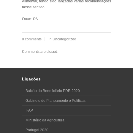
Alimentar, tendo sido lançadas várias recomendações
nesse sentido.
Fonte: DN
0 comments
in
Uncategorized
Comments are closed.
Ligações
Balcão do Beneficiário PDR 2020
Gabinete de Planeamento e Politicas
IFAP
Ministério da Agricultura
Portugal 2020