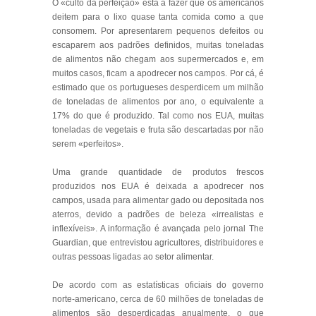
O «culto da perfeição» está a fazer que os americanos
deitem para o lixo quase tanta comida como a que
consomem. Por apresentarem pequenos defeitos ou
escaparem aos padrões definidos, muitas toneladas
de alimentos não chegam aos supermercados e, em
muitos casos, ficam a apodrecer nos campos. Por cá, é
estimado que os portugueses desperdicem um milhão
de toneladas de alimentos por ano, o equivalente a
17% do que é produzido. Tal como nos EUA, muitas
toneladas de vegetais e fruta são descartadas por não
serem «perfeitos».
Uma grande quantidade de produtos frescos
produzidos nos EUA é deixada a apodrecer nos
campos, usada para alimentar gado ou depositada nos
aterros, devido a padrões de beleza «irrealistas e
inflexíveis». A informação é avançada pelo jornal The
Guardian, que entrevistou agricultores, distribuidores e
outras pessoas ligadas ao setor alimentar.
De acordo com as estatísticas oficiais do governo
norte-americano, cerca de 60 milhões de toneladas de
alimentos são desperdiçadas anualmente, o que