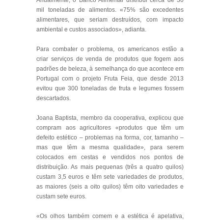
Anualmente, o Banco Alimentar distribui cerca de 30
mil toneladas de alimentos. «75% são excedentes
alimentares, que seriam destruídos, com impacto
ambiental e custos associados», adianta.
Para combater o problema, os americanos estão a
criar serviços de venda de produtos que fogem aos
padrões de beleza, à semelhança do que acontece em
Portugal com o projeto Fruta Feia, que desde 2013
evitou que 300 toneladas de fruta e legumes fossem
descartados.
Joana Baptista, membro da cooperativa, explicou que
compram aos agricultores «produtos que têm um
defeito estético – problemas na forma, cor, tamanho –
mas que têm a mesma qualidade», para serem
colocados em cestas e vendidos nos pontos de
distribuição. As mais pequenas (três a quatro quilos)
custam 3,5 euros e têm sete variedades de produtos,
as maiores (seis a oito quilos) têm oito variedades e
custam sete euros.
«Os olhos também comem e a estética é apelativa,