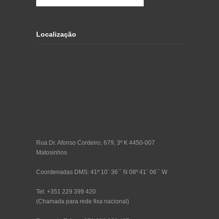
Localização
Rua Dr. Afonso Cordeiro, 679, 3º K 4450-007
Matosinhos
Coordenadas DMS: 41º 10´ 36´´ N 08º 41´ 06´´ W
Tel: +351 229 399 420
(Chamada para rede fixa nacional)