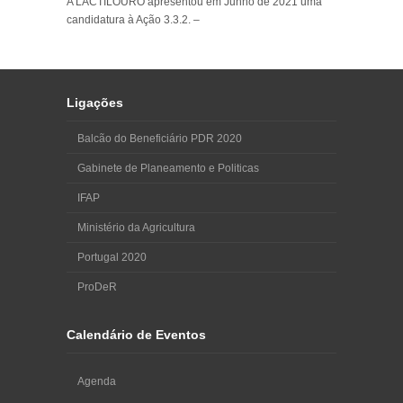
A LACTILOURO apresentou em Junho de 2021 uma
candidatura à Ação 3.3.2. –
Ligações
Balcão do Beneficiário PDR 2020
Gabinete de Planeamento e Politicas
IFAP
Ministério da Agricultura
Portugal 2020
ProDeR
Calendário de Eventos
Agenda