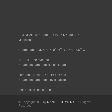
Rua Dr. Afonso Cordeiro, 679, 3º K 4450-007
Matosinhos
Coordenadas DMS: 41º 10´ 36´´ N 08º 41´ 06´´ W
Tel: +351 229 399 420
(Chamada para rede fixa nacional)
Fernando Teles: +351 916 606 435
(Chamada para rede móvel nacional)
Email: info@consagra.pt
© Copyright 2012 by
MANIFESTO WORKS
. All Rights
Reserved.