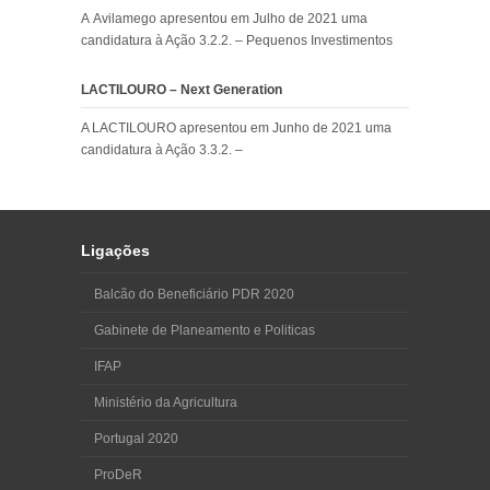
A Avilamego apresentou em Julho de 2021 uma
candidatura à Ação 3.2.2. – Pequenos Investimentos
LACTILOURO – Next Generation
A LACTILOURO apresentou em Junho de 2021 uma
candidatura à Ação 3.3.2. –
Ligações
Balcão do Beneficiário PDR 2020
Gabinete de Planeamento e Politicas
IFAP
Ministério da Agricultura
Portugal 2020
ProDeR