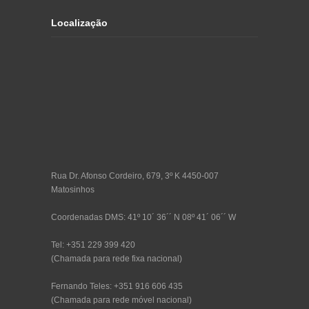
Localização
Rua Dr. Afonso Cordeiro, 679, 3º K 4450-007
Matosinhos
Coordenadas DMS: 41º 10´ 36´´ N 08º 41´ 06´´ W
Tel: +351 229 399 420
(Chamada para rede fixa nacional)
Fernando Teles: +351 916 606 435
(Chamada para rede móvel nacional)