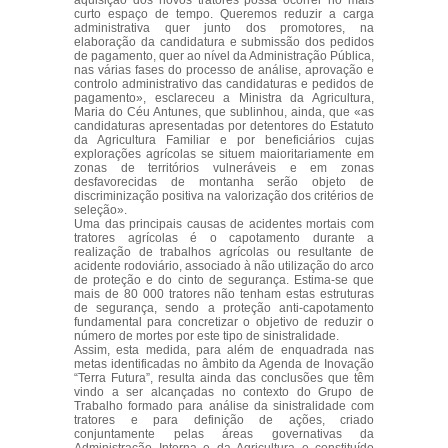
aquisição dos novos tratores possa ocorrer no mais
curto espaço de tempo. Queremos reduzir a carga
administrativa quer junto dos promotores, na
elaboração da candidatura e submissão dos pedidos
de pagamento, quer ao nível da Administração Pública,
nas várias fases do processo de análise, aprovação e
controlo administrativo das candidaturas e pedidos de
pagamento», esclareceu a Ministra da Agricultura,
Maria do Céu Antunes, que sublinhou, ainda, que «as
candidaturas apresentadas por detentores do Estatuto
da Agricultura Familiar e por beneficiários cujas
explorações agrícolas se situem maioritariamente em
zonas de territórios vulneráveis e em zonas
desfavorecidas de montanha serão objeto de
discriminização positiva na valorização dos critérios de
seleção».
Uma das principais causas de acidentes mortais com
tratores agrícolas é o capotamento durante a
realização de trabalhos agrícolas ou resultante de
acidente rodoviário, associado à não utilização do arco
de proteção e do cinto de segurança. Estima-se que
mais de 80 000 tratores não tenham estas estruturas
de segurança, sendo a proteção anti-capotamento
fundamental para concretizar o objetivo de reduzir o
número de mortes por este tipo de sinistralidade.
Assim, esta medida, para além de enquadrada nas
metas identificadas no âmbito da Agenda de Inovação
“Terra Futura”, resulta ainda das conclusões que têm
vindo a ser alcançadas no contexto do Grupo de
Trabalho formado para análise da sinistralidade com
tratores e para definição de ações, criado
conjuntamente pelas áreas governativas da