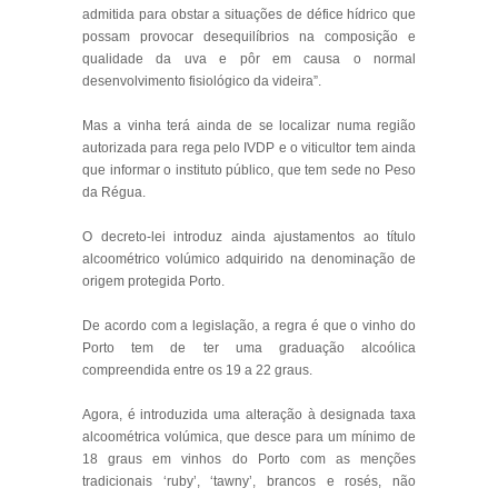
admitida para obstar a situações de défice hídrico que
possam provocar desequilíbrios na composição e
qualidade da uva e pôr em causa o normal
desenvolvimento fisiológico da videira”.
Mas a vinha terá ainda de se localizar numa região
autorizada para rega pelo IVDP e o viticultor tem ainda
que informar o instituto público, que tem sede no Peso
da Régua.
O decreto-lei introduz ainda ajustamentos ao título
alcoométrico volúmico adquirido na denominação de
origem protegida Porto.
De acordo com a legislação, a regra é que o vinho do
Porto tem de ter uma graduação alcoólica
compreendida entre os 19 a 22 graus.
Agora, é introduzida uma alteração à designada taxa
alcoométrica volúmica, que desce para um mínimo de
18 graus em vinhos do Porto com as menções
tradicionais ‘ruby’, ‘tawny’, brancos e rosés, não