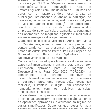
O Governo anunciou a abertura de um Aviso no âmbito
da Operação 3.2.2 – “Pequenos Investimentos na
Exploração Agrícola – Renovação do Parque de
Tratores Agrícola”, com uma dotação de 15 milhões de
euros, com um prazo de dois meses à data da
publicação, pretendendo-se apoiar a aquisição de
tratores e, consequentemente, melhorar as condições
de vida, de trabalho e de produção dos agricultores,
contribuir para o processo de modernização das
empresas do setor agrícola e aumentar a segurança
dos operadores de máquinas agrícolas e melhorar a
eficiência energética dos equipamentos.
O anúncio foi feito pela Ministra da Agricultura, Maria
do Céu Antunes, numa conferência de imprensa que
contou ainda com as presenças da Secretária de
Estado da Administração Interna, Patrícia Gaspar, e do
Secretário de Estado da Agricultura e do
Desenvolvimento Rural, Rui Martinho.
Conforme foi explicado pela Ministra, «a dotação deste
aviso será integralmente financiada pelo pacote Next
Generation, aprovado para o Programa de
Desenvolvimento Rural 2014-2020 (PDR2020), na
componente que pretende promover o
desenvolvimento económico e social nas zonas rurais
e contribuir para uma recuperação económica
resiliente, sustentável e digital, em consonância,
nomeadamente, com os objetivos agrícolas,
ambientais e climáticos».
«Pretende-se que o processo de submissão e seleção
de candidaturas decorra de forma ágil e rápida, sendo
as operações aprovadas e executadas no regime de
custos simplificados. Queremos que, desta forma, a