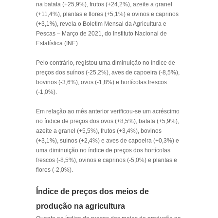
na batata (+25,9%), frutos (+24,2%), azeite a granel
(+11,4%), plantas e flores (+5,1%) e ovinos e caprinos
(+3,1%), revela o Boletim Mensal da Agricultura e
Pescas – Março de 2021, do Instituto Nacional de
Estatística (INE).
Pelo contrário, registou uma diminuição no índice de
preços dos suínos (-25,2%), aves de capoeira (-8,5%),
bovinos (-3,6%), ovos (-1,8%) e hortícolas frescos
(-1,0%).
Em relação ao mês anterior verificou-se um acréscimo
no índice de preços dos ovos (+8,5%), batata (+5,9%),
azeite a granel (+5,5%), frutos (+3,4%), bovinos
(+3,1%), suínos (+2,4%) e aves de capoeira (+0,3%) e
uma diminuição no índice de preços dos hortícolas
frescos (-8,5%), ovinos e caprinos (-5,0%) e plantas e
flores (-2,0%).
Índice de preços dos meios de
produção na agricultura