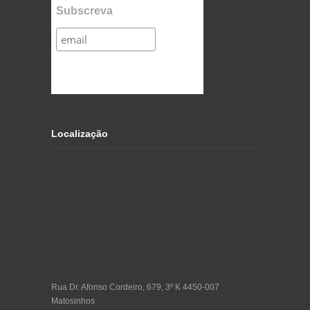
Subscreva
Localização
Rua Dr. Afonso Cordeiro, 679, 3º K 4450-007
Matosinhos