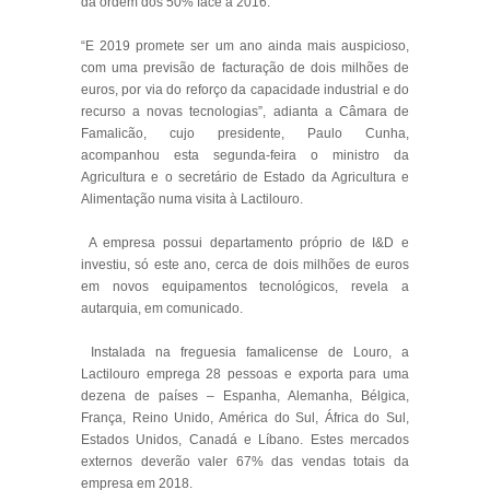
da ordem dos 50% face a 2016.
“E 2019 promete ser um ano ainda mais auspicioso,
com uma previsão de facturação de dois milhões de
euros, por via do reforço da capacidade industrial e do
recurso a novas tecnologias”, adianta a Câmara de
Famalicão, cujo presidente, Paulo Cunha,
acompanhou esta segunda-feira o ministro da
Agricultura e o secretário de Estado da Agricultura e
Alimentação numa visita à Lactilouro.
A empresa possui departamento próprio de I&D e
investiu, só este ano, cerca de dois milhões de euros
em novos equipamentos tecnológicos, revela a
autarquia, em comunicado.
Instalada na freguesia famalicense de Louro, a
Lactilouro emprega 28 pessoas e exporta para uma
dezena de países – Espanha, Alemanha, Bélgica,
França, Reino Unido, América do Sul, África do Sul,
Estados Unidos, Canadá e Líbano. Estes mercados
externos deverão valer 67% das vendas totais da
empresa em 2018.